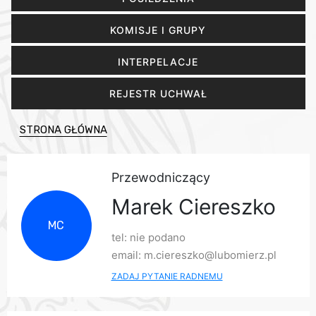
KOMISJE I GRUPY
INTERPELACJE
REJESTR UCHWAŁ
STRONA GŁÓWNA
Przewodniczący
Marek Ciereszko
MC
tel: nie podano
email: m.ciereszko@lubomierz.pl
ZADAJ PYTANIE RADNEMU